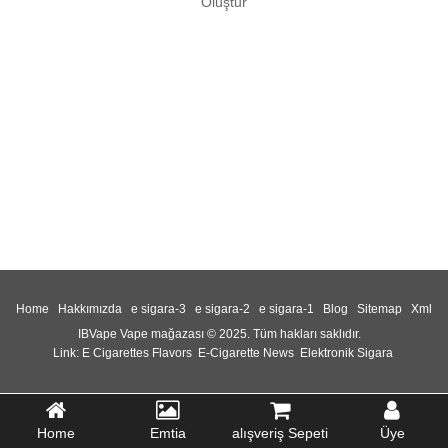
Oluştur
Home
Hakkımızda
e sigara-3
e sigara-2
e sigara-1
Blog
Sitemap
Xml
IBVape Vape mağazası © 2025. Tüm hakları saklıdır.
Link:
E Cigarettes Flavors
E-Cigarette News
Elektronik Sigara
Home
Emtia
alışveriş Sepeti
Üye