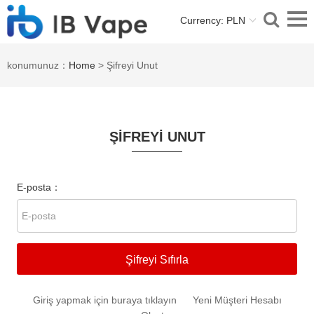
Currency: PLN
konumunuz：
Home
> Şifreyi Unut
ŞIFREYI UNUT
E-posta：
Şifreyi Sıfırla
Giriş yapmak için buraya tıklayın
Yeni Müşteri Hesabı