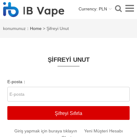
Currency: PLN
konumunuz：
Home
> Şifreyi Unut
ŞIFREYI UNUT
E-posta：
Şifreyi Sıfırla
Giriş yapmak için buraya tıklayın
Yeni Müşteri Hesabı