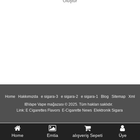
Oluştur
Home
Hakkımızda
e sigara-3
e sigara-2
e sigara-1
Blog
Sitemap
Xml
IBVape Vape mağazası © 2025. Tüm hakları saklıdır.
Link:
E Cigarettes Flavors
E-Cigarette News
Elektronik Sigara
Home
Emtia
alışveriş Sepeti
Üye