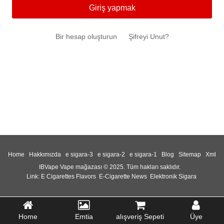
Giriş yapmak
Bir hesap oluşturun
Şifreyi Unut?
Home
Hakkımızda
e sigara-3
e sigara-2
e sigara-1
Blog
Sitemap
Xml
IBVape Vape mağazası © 2025. Tüm hakları saklıdır.
Link:
E Cigarettes Flavors
E-Cigarette News
Elektronik Sigara
Home
Emtia
alışveriş Sepeti
Üye