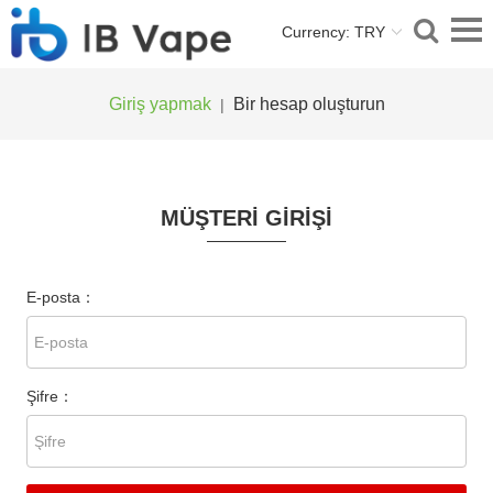
Currency: TRY
Giriş yapmak
Bir hesap oluşturun
|
MÜŞTERI GIRIŞI
E-posta：
Şifre：