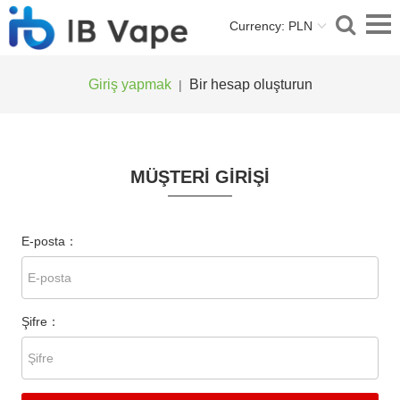
Currency: PLN
Giriş yapmak
Bir hesap oluşturun
|
MÜŞTERI GIRIŞI
E-posta：
Şifre：