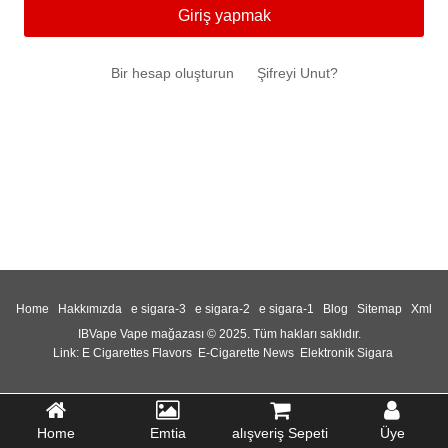
Giriş yapmak
Bir hesap oluşturun
Şifreyi Unut?
Home
Hakkımızda
e sigara-3
e sigara-2
e sigara-1
Blog
Sitemap
Xml
IBVape Vape mağazası © 2025. Tüm hakları saklıdır.
Link:
E Cigarettes Flavors
E-Cigarette News
Elektronik Sigara
Home
Emtia
alışveriş Sepeti
Üye