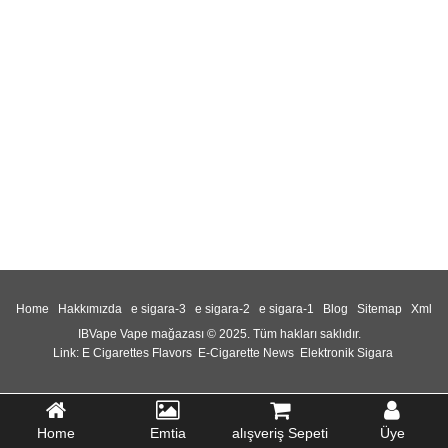
Home
Hakkımızda
e sigara-3
e sigara-2
e sigara-1
Blog
Sitemap
Xml
IBVape Vape mağazası © 2025. Tüm hakları saklıdır.
Link:
E Cigarettes Flavors
E-Cigarette News
Elektronik Sigara
Home
Emtia
alışveriş Sepeti
Üye