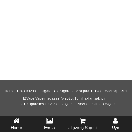
Home
Hakkımızda
e sigara-3
e sigara-2
e sigara-1
Blog
Sitemap
Xml
IBVape Vape mağazası © 2025. Tüm hakları saklıdır.
Link:
E Cigarettes Flavors
E-Cigarette News
Elektronik Sigara
Home
Emtia
alışveriş Sepeti
Üye