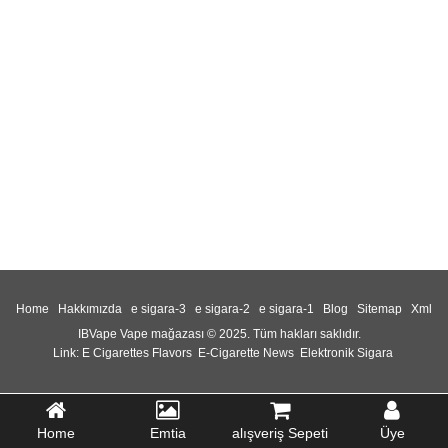
Home
Hakkımızda
e sigara-3
e sigara-2
e sigara-1
Blog
Sitemap
Xml
IBVape Vape mağazası © 2025. Tüm hakları saklıdır.
Link:
E Cigarettes Flavors
E-Cigarette News
Elektronik Sigara
Home
Emtia
alışveriş Sepeti
Üye