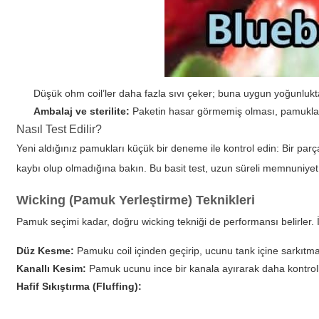
Düşük ohm coil’ler daha fazla sıvı çeker; buna uygun yoğunluk
Ambalaj ve sterilite:
Paketin hasar görmemiş olması, pamukları
Nasıl Test Edilir?
Yeni aldığınız pamukları küçük bir deneme ile kontrol edin: Bir parça
kaybı olup olmadığına bakın. Bu basit test, uzun süreli memnuniyet
Wicking (Pamuk Yerleştirme) Teknikleri
Pamuk seçimi kadar, doğru wicking tekniği de performansı belirler. İ
Düz Kesme:
Pamuku coil içinden geçirip, ucunu tank içine sarkıtma y
Kanallı Kesim:
Pamuk ucunu ince bir kanala ayırarak daha kontrollü 
Hafif Sıkıştırma (Fluffing):