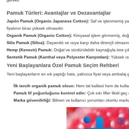
gerekir.
Pamuk Türleri: Avantajlar ve Dezavantajlar
Japón Pamuk (Organic Japanese Cotton):
Saf ve işlenmemiş yap
fiyatının biraz yüksek olmasıdır.
Organik Pamuk (Organic Cotton):
Kimyasal işlem görmemiş, doğal l
Silis Pamuk (Silica):
Dayanıklı ve ısıya karşı daha dirençli olmasın
Hemp (Kenevir) Pamuk:
Doğal ve sürdürülebilir kaynağıyla öne çıka
Sentetik Pamuk (Kanthal veya Polyester Karışımları):
Yüksek ısı
Yeni Başlayanlara Özel Pamuk Seçim Rehberi
Yeni başlayanların en sık yaptığı hata, yalnızca fiyat veya ambala
İlk tercih organik pamuk olsun:
Hem tat kalitesi hem de kullan
Pamuk lif yoğunluğunu kontrol edin:
Çok sıkı lifler likidi ge
Marka güvenilirliği:
Bilinen ve kullanıcı yorumları olumlu markal