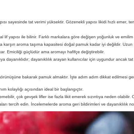
ısı sayesinde tat verimi yüksektir. Gözenekli yapısı likidi hızlı emer, 
if yapısı ile bilinir. Farklı markalara göre değişen yoğunluk ve emilim öze
a karşın aroma taşıma kapasitesi doğal pamuk kadar iyi değildir. Uzun sür
r. Emiciliği güçlüdür ama aromayı hafifçe değiştirebilir.
ya dayanıklıdır; dayanıklılık arayan kullanıcılar için uygundur ancak tat 
j görünüşüne bakarak pamuk almaktır. İşte adım adım dikkat edilmesi ge
ım kolaylığı açısından ideal bir başlangıçtır.
ç emebilir, çok gevşek lifler ise fazla likit emerek sızıntıya neden olabilir
arı tercih edin. İncelemelerde aroma geri bildirimleri ve dayanıklılık no