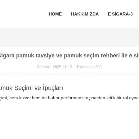
HOME
HAKKIMIZDA
E SIGARA-3
sigara pamuk tavsiye ve pamuk seçim rehberi ile e si
Zaman：2025-11-12
Tıklamak：
203
amuk Seçimi ve İpuçları
imi, hem lezzet hem de buhar performansı açısından kritik bir rol oyn