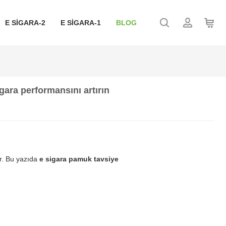
E SIGARA-2
E SIGARA-1
BLOG
gara performansını artırın
ar. Bu yazıda
e sigara pamuk tavsiye