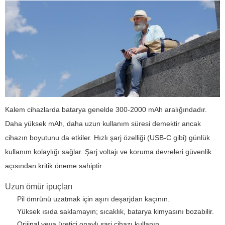
Kalem cihazlarda batarya genelde 300-2000 mAh aralığındadır.
Daha yüksek mAh, daha uzun kullanım süresi demektir ancak
cihazın boyutunu da etkiler. Hızlı şarj özelliği (USB-C gibi) günlük
kullanım kolaylığı sağlar. Şarj voltajı ve koruma devreleri güvenlik
açısından kritik öneme sahiptir.
Uzun ömür ipuçları
Pil ömrünü uzatmak için aşırı deşarjdan kaçının.
Yüksek ısıda saklamayın; sıcaklık, batarya kimyasını bozabilir.
Orijinal veya üretici onaylı şarj cihazı kullanın.