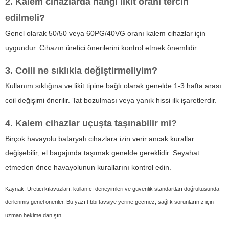
2. Kalem cihazlarda hangi likit oranı tercih
edilmeli?
Genel olarak 50/50 veya 60PG/40VG oranı kalem cihazlar için
uygundur. Cihazın üretici önerilerini kontrol etmek önemlidir.
3. Coili ne sıklıkla değiştirmeliyim?
Kullanım sıklığına ve likit tipine bağlı olarak genelde 1-3 hafta arası
coil değişimi önerilir. Tat bozulması veya yanık hissi ilk işaretlerdir.
4. Kalem cihazlar uçuşta taşınabilir mi?
Birçok havayolu bataryalı cihazlara izin verir ancak kurallar
değişebilir; el bagajında taşımak genelde gereklidir. Seyahat
etmeden önce havayolunun kurallarını kontrol edin.
Kaynak: Üretici kılavuzları, kullanıcı deneyimleri ve güvenlik standartları doğrultusunda
derlenmiş genel öneriler. Bu yazı tıbbi tavsiye yerine geçmez; sağlık sorunlarınız için
uzman hekime danışın.