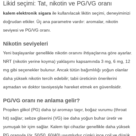
Likid seçimi: Tat, nikotin ve PG/VG oranı
kalem elektronik sigara
ile kullanılacak likitin seçimi, deneyiminizi
doğrudan etkiler. Üç ana parametre vardır: aromalar, nikotin
seviyesi ve PG/VG oranı.
Nikotin seviyeleri
Yeni başlayanlar genellikle nikotin oranını ihtiyaçlarına göre ayarlar.
NRT (nikotin yerine koyma) yaklaşımı kapsamında 3 mg, 6 mg, 12
mg gibi seçenekler bulunur. Ancak tütün bağımlılığı yoğun olanlar
daha yüksek nikotin tercih edebilir; tabii üreticinin önerilerini
aşmadan ve doktor tavsiyesiyle hareket etmek en güvenlisidir.
PG/VG oranı ne anlama gelir?
Propilen glikol (PG) daha iyi aromayı taşır, boğaz vurumu (throat
hit) sağlar; sebze gliserini (VG) ise daha yoğun buhar üretir ve
yumuşak bir içim sağlar. Kalem tipi cihazlar genellikle daha yüksek
PG oranıyla (ör. 50/50, 60/40) uyumludur çünkü ince coil ve düşük