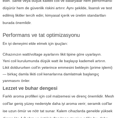
edin. Sahte veya düşük kaliteli coil ve bataryalar hem performansı
düşürür hem de güvenlik riskini artırır. Aynı şekilde, lisanslı ve test
edilmiş likitler tercih edin; kimyasal içerik ve üretim standartları
burada önemlidir.
Performans ve tat optimizasyonu
En iyi deneyimi elde etmek için ipuçları:
Cihazınızın watt/voltage ayarlarını likit tipine göre uyarlayın.
Yeni coil kurulumunda düşük watt ile başlayıp kademeli artırın.
Likit doldururken coil'in yeterince emmesini bekleyin (prime işlemi)
— birkaç damla likiti coil kenarlarına damlatmak başlangıç
yanmasını önler.
Lezzet ve buhar dengesi
Farklı aroma profilleri için coil malzemesi ve direnç önemlidir. Mesh
coil'lar geniş yüzey nedeniyle daha iyi aroma verir; seramik coil'lar
ise uzun ömür ve nötr tat sunar. Kalem cihazlarda genelde yüksek