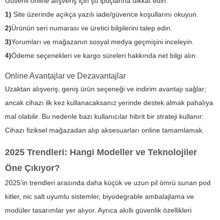
Güvenli online alışveriş için şu ipuçlarına dikkat edin:
1)
Site üzerinde açıkça yazılı iade/güvence koşullarını okuyun.
2)
Ürünün seri numarası ve üretici bilgilerini talep edin.
3)
Yorumları ve mağazanın sosyal medya geçmişini inceleyin.
4)
Ödeme seçenekleri ve kargo süreleri hakkında net bilgi alın.
Online Avantajlar ve Dezavantajlar
Uzaktan alışveriş, geniş ürün seçeneği ve indirim avantajı sağlar;
ancak cihazı ilk kez kullanacaksanız yerinde destek almak pahalıya
mal olabilir. Bu nedenle bazı kullanıcılar hibrit bir strateji kullanır:
Cihazı fiziksel mağazadan alıp aksesuarları online tamamlamak.
2025 Trendleri: Hangi Modeller ve Teknolojiler
Öne Çıkıyor?
2025'in trendleri arasında daha küçük ve uzun pil ömrü sunan pod
kitler, nic salt uyumlu sistemler, biyodegrable ambalajlama ve
modüler tasarımlar yer alıyor. Ayrıca akıllı güvenlik özellikleri