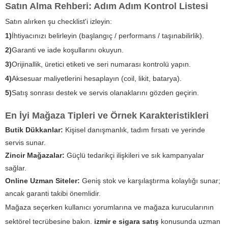
Satın Alma Rehberi: Adım Adım Kontrol Listesi
Satın alırken şu checklist'i izleyin:
1)
İhtiyacınızı belirleyin (başlangıç / performans / taşınabilirlik).
2)
Garanti ve iade koşullarını okuyun.
3)
Orijinallik, üretici etiketi ve seri numarası kontrolü yapın.
4)
Aksesuar maliyetlerini hesaplayın (coil, likit, batarya).
5)
Satış sonrası destek ve servis olanaklarını gözden geçirin.
En İyi Mağaza Tipleri ve Örnek Karakteristikleri
Butik Dükkanlar:
Kişisel danışmanlık, tadım fırsatı ve yerinde
servis sunar.
Zincir Mağazalar:
Güçlü tedarikçi ilişkileri ve sık kampanyalar
sağlar.
Online Uzman Siteler:
Geniş stok ve karşılaştırma kolaylığı sunar;
ancak garanti takibi önemlidir.
Mağaza seçerken kullanıcı yorumlarına ve mağaza kurucularının
sektörel tecrübesine bakın.
izmir e sigara satış
konusunda uzman