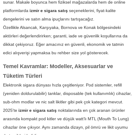
sunar. Makale boyunca hem fiziksel mağazalarda hem de online
platformlarda
izmir e sigara satış
seçeneklerini, fiyat-kalite
dengelerini ve satın alma ipuçlarını tartışacağız.
Özellikle Alsancak, Karşıyaka, Bornova ve Konak bölgesindeki
aktörleri değerlendirirken; garanti, iade ve güvenlik koşullarına da
dikkat çekiyoruz. Eğer amacınız en güvenli, ekonomik ve tatmin
edici alışverişi yapmaksa bu rehber size yol gösterecek.
Temel Kavramlar: Modeller, Aksesuarlar ve
Tüketim Türleri
Elektronik sigara dünyası hızla çeşitleniyor. Pod sistemler, refill
(yeniden doldurulabilir) tanklar, disposable (tek kullanımlık) cihazlar,
sub-ohm modlar ve nic salt likitler gibi pek çok kategori mevcut.
2025'te
izmir e sigara satış
noktalarında en çok aranan ürünler
arasında kompakt pod kitler ve düşük watt’lı MTL (Mouth To Lung)
cihazlar öne çıkıyor. Aynı zamanda dizayn, pil ömrü ve likit uyumu