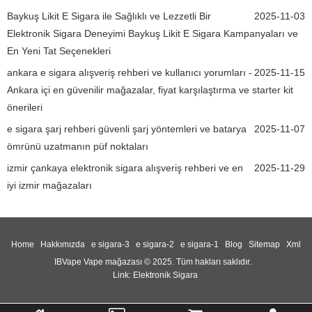
Baykuş Likit E Sigara ile Sağlıklı ve Lezzetli Bir
2025-11-03
Elektronik Sigara Deneyimi Baykuş Likit E Sigara Kampanyaları ve
En Yeni Tat Seçenekleri
ankara e sigara alışveriş rehberi ve kullanıcı yorumları -
2025-11-15
Ankara içi en güvenilir mağazalar, fiyat karşılaştırma ve starter kit
önerileri
e sigara şarj rehberi güvenli şarj yöntemleri ve batarya
2025-11-07
ömrünü uzatmanın püf noktaları
izmir çankaya elektronik sigara alışveriş rehberi ve en
2025-11-29
iyi izmir mağazaları
Home
Hakkımızda
e sigara-3
e sigara-2
e sigara-1
Blog
Sitemap
Xml
IBVape Vape mağazası © 2025. Tüm hakları saklıdır.
Link:
Elektronik Sigara