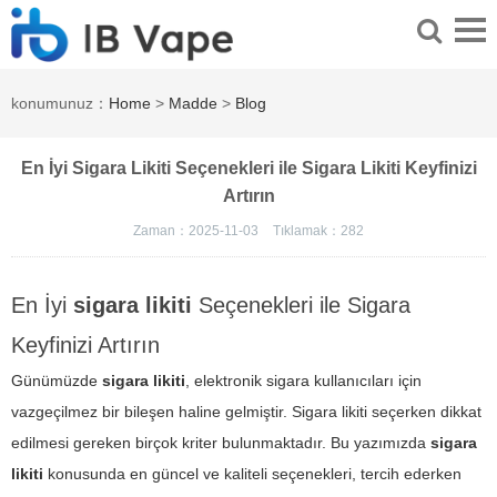
konumunuz：
Home
>
Madde
>
Blog
En İyi Sigara Likiti Seçenekleri ile Sigara Likiti Keyfinizi
Artırın
Zaman：2025-11-03
Tıklamak：
282
En İyi
sigara likiti
Seçenekleri ile Sigara
Keyfinizi Artırın
Günümüzde
sigara likiti
, elektronik sigara kullanıcıları için
vazgeçilmez bir bileşen haline gelmiştir.
Sigara likiti
seçerken dikkat
edilmesi gereken birçok kriter bulunmaktadır. Bu yazımızda
sigara
likiti
konusunda en güncel ve kaliteli seçenekleri, tercih ederken