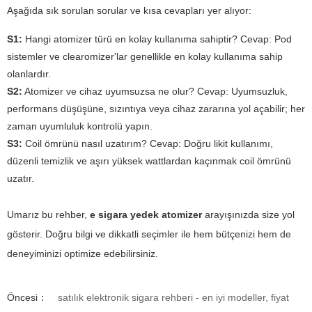
Aşağıda sık sorulan sorular ve kısa cevapları yer alıyor:
S1:
Hangi atomizer türü en kolay kullanıma sahiptir?
Cevap:
Pod
sistemler ve clearomizer'lar genellikle en kolay kullanıma sahip
olanlardır.
S2:
Atomizer ve cihaz uyumsuzsa ne olur?
Cevap:
Uyumsuzluk,
performans düşüşüne, sızıntıya veya cihaz zararına yol açabilir; her
zaman uyumluluk kontrolü yapın.
S3:
Coil ömrünü nasıl uzatırım?
Cevap:
Doğru likit kullanımı,
düzenli temizlik ve aşırı yüksek wattlardan kaçınmak coil ömrünü
uzatır.
Umarız bu rehber,
e sigara yedek atomizer
arayışınızda size yol
gösterir. Doğru bilgi ve dikkatli seçimler ile hem bütçenizi hem de
deneyiminizi optimize edebilirsiniz.
Öncesi：
satılık elektronik sigara rehberi - en iyi modeller, fiyat