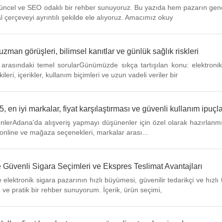
, güncel ve SEO odaklı bir rehber sunuyoruz. Bu yazıda hem pazarın ge
al çerçeveyi ayrıntılı şekilde ele alıyoruz. Amacımız okuy
uzman görüşleri, bilimsel kanıtlar ve günlük sağlık riskleri
eri arasındaki temel sorularGünümüzde sıkça tartışılan konu: elektro
eri, içerikler, kullanım biçimleri ve uzun vadeli veriler bir
 en iyi markalar, fiyat karşılaştırması ve güvenli kullanım ipuçla
lerAdana'da alışveriş yapmayı düşünenler için özel olarak hazırlanmış 
, online ve mağaza seçenekleri, markalar arası...
le Güvenli Sigara Seçimleri ve Ekspres Teslimat Avantajları
ektronik sigara pazarının hızlı büyümesi, güvenilir tedarikçi ve hızlı t
 ve pratik bir rehber sunuyorum. İçerik, ürün seçimi,