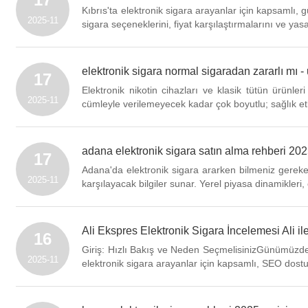
Kıbrıs'ta elektronik sigara arayanlar için kapsamlı
2025-11
sigara seçeneklerini, fiyat karşılaştırmalarını ve yas
elektronik sigara normal sigaradan zararlı mı - 
17
Elektronik nikotin cihazları ve klasik tütün ürünl
2025-11
cümleyle verilemeyecek kadar çok boyutlu; sağlık etkil
adana elektronik sigara satın alma rehberi 2025,
17
Adana'da elektronik sigara ararken bilmeniz gereken
2025-11
karşılayacak bilgiler sunar. Yerel piyasa dinamikleri
Ali Ekspres Elektronik Sigara İncelemesi Ali i
16
Giriş: Hızlı Bakış ve Neden SeçmelisinizGünümüzde el
2025-11
elektronik sigara arayanlar için kapsamlı, SEO dostu