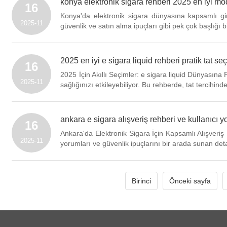
konya elektronik sigara rehberi 2025 en iyi mode
16
Konya'da elektronik sigara dünyasına kapsamlı giri
2025-11
güvenlik ve satın alma ipuçları gibi pek çok başlığı 
2025 en iyi e sigara liquid rehberi pratik tat se
16
2025 İçin Akıllı Seçimler: e sigara liquid Dünyasına 
2025-11
sağlığınızı etkileyebiliyor. Bu rehberde, tat tercihi
ankara e sigara alışveriş rehberi ve kullanıcı yo
16
Ankara'da Elektronik Sigara İçin Kapsamlı Alışveriş R
2025-11
yorumları ve güvenlik ipuçlarını bir arada sunan deta
Birinci
Önceki sayfa