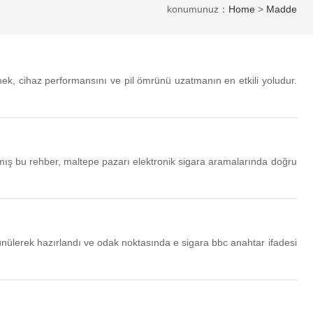
konumunuz：
Home
>
Madde
enmek, cihaz performansını ve pil ömrünü uzatmanın en etkili yoludur.
anmış bu rehber, maltepe pazarı elektronik sigara aramalarında doğru
ünülerek hazırlandı ve odak noktasında e sigara bbc anahtar ifadesi