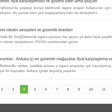
ller, fiyat karşılaştırması ve güvenli satın alma ipuçları
şKonya'da yaşayıp konya elektronik sigara arayan kullanıcılar için h
birleştirir. Bu yazıda hem yeni başlayanlara hem de deneyimli k
çimi nikotin seviyeleri ve güvenlik önerileri
Pratik Bir GirişElektronik sigara piyasası her geçen yıl daha fazla çeşit
nden nikotin seviyelerine, PG/VG oranlarından güven
rumları - Ankara içi en güvenilir mağazalar, fiyat karşılaştırma ve 
ehberiBu rehber, özellikle ankara e sigara arayanlar için hazırlanmış, ma
ylı bir kaynaktır. Ankara içinde alışveriş yaparke
2
3
4
5
6
7
8
9
10
11