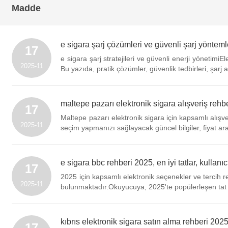
Madde
e sigara şarj çözümleri ve güvenli şarj yöntemle
17
e sigara şarj stratejileri ve güvenli enerji yönetimi
2025-11
Bu yazıda, pratik çözümler, güvenlik tedbirleri, şarj 
maltepe pazarı elektronik sigara alışveriş rehbe
17
Maltepe pazarı elektronik sigara için kapsamlı alış
2025-11
seçim yapmanızı sağlayacak güncel bilgiler, fiyat aral
e sigara bbc rehberi 2025, en iyi tatlar, kullanı
17
2025 için kapsamlı elektronik seçenekler ve tercih 
2025-11
bulunmaktadır.Okuyucuya, 2025'te popülerleşen tat profi
kıbrıs elektronik sigara satın alma rehberi 2025
17