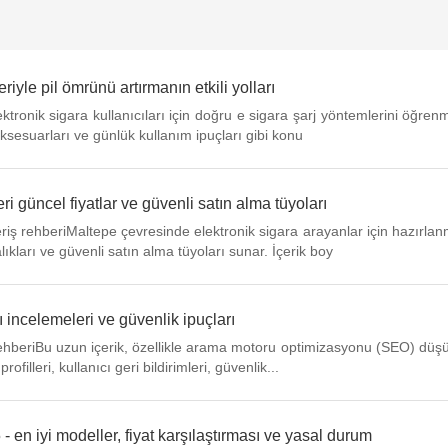
riyle pil ömrünü artırmanın etkili yolları
Elektronik sigara kullanıcıları için doğru e sigara şarj yöntemlerini öğr
aksesuarları ve günlük kullanım ipuçları gibi konu
ri güncel fiyatlar ve güvenli satın alma tüyoları
veriş rehberiMaltepe çevresinde elektronik sigara arayanlar için hazırl
ıkları ve güvenli satın alma tüyoları sunar. İçerik boy
cı incelemeleri ve güvenlik ipuçları
rehberiBu uzun içerik, özellikle arama motoru optimizasyonu (SEO) düş
lleri, kullanıcı geri bildirimleri, güvenlik...
 - en iyi modeller, fiyat karşılaştırması ve yasal durum